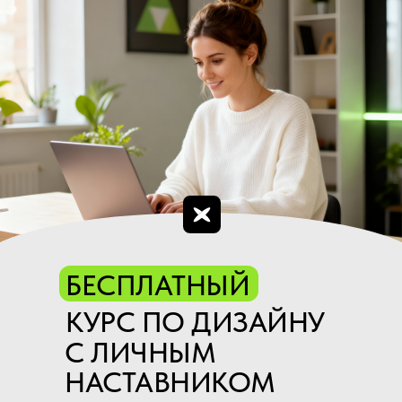
ПОЛУЧИТЬ ДОСТУП К
КУРСУ БЕСПЛАТНО:
!
После нажатия на кнопку,
НЕ ЗАКРЫВАЙТЕ
ОКНО
— появится кнопка с доступом в бота
с уроками и бонусами
БЕСПЛАТНЫЙ
КУРС ПО ДИЗАЙНУ
С ЛИЧНЫМ
НАСТАВНИКОМ