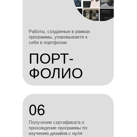
Работы, созданные в
Работы, созданные в рамках
рамках программы,
программы, упаковываете к
упаковываете к себе в
себе в портфолио
портфолио
ПОРТ-
ПОРТ-
ФОЛИО
ФОЛИО
06
06
Получение сертификата о
Получение сертификата о
прохождение программы по
прохождение программы по
изучению дизайна с нуля
изучению дизайна с нуля