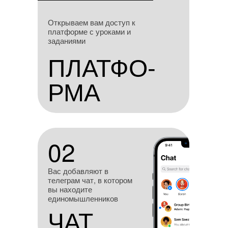
Открываем вам доступ
Открываем вам доступ к
к платформе с уроками
платформе с уроками и
и заданиями
заданиями
ПЛАТФО-
ПЛАТФО-
РМА
РМА
02
02
Вас добавляют в
телеграм чат, в котором
вы находите
единомышленников
ЧАТ
ЧАТ