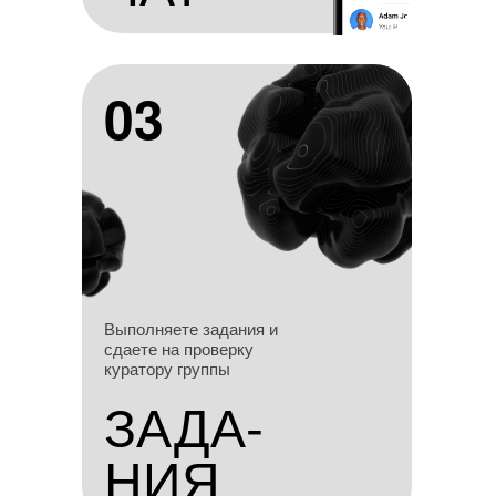
03
03
Выполняете задания и
Выполняете задания и
сдаете на проверку
сдаете на проверку
куратору группы
куратору группы
ЗАДА-
ЗАДА-
НИЯ
НИЯ