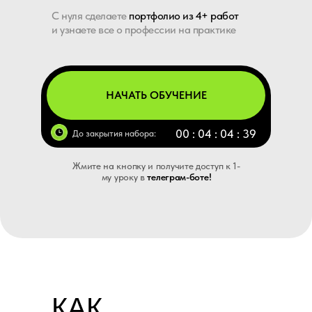
С нуля сделаете
портфолио из 4+ работ
и узнаете все о профессии на практике
0 РУБЛЕЙ
Cогласие на маркетинговые
коммуникации
НАЧАТЬ ОБУЧЕНИЕ
00 : 04 : 04 : 38
До закрытия набора:
ОТПРАВИТЬ
Жмите на кнопку и получите доступ к 1-
му уроку в
телеграм-боте!
Нажимая на кнопку, я соглашаюсь на
обработку персональных данных
,
публичной офертой.
КАК