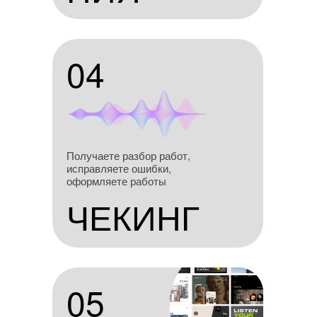
04
04
Получаешь разбор
Получаете разбор работ,
работ, исправляешь
исправляете ошибки,
ошибки, оформляешь
оформляете работы
работы
ЧЕКИНГ
ЧЕКИНГ
05
05